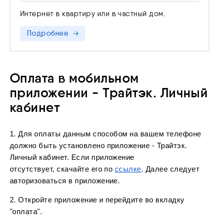
устранения нарушений на основании п. 3 ст. 44
Интернет в квартиру или в частный дом.
Федерального закона от 07.07.2003 N 126-ФЗ «О
связи»
Подробнее
Оплата в мобильном
приложении - Трайтэк. Личный
кабинет
1. Для оплаты данным способом на вашем телефоне
должно быть установлено приложение - Трайтэк.
Личный кабинет. Если приложение
отсутствует, скачайте его по
ссылке
. Далее следует
авторизоваться в приложение.
2. Откройте приложение и перейдите во вкладку
"оплата".